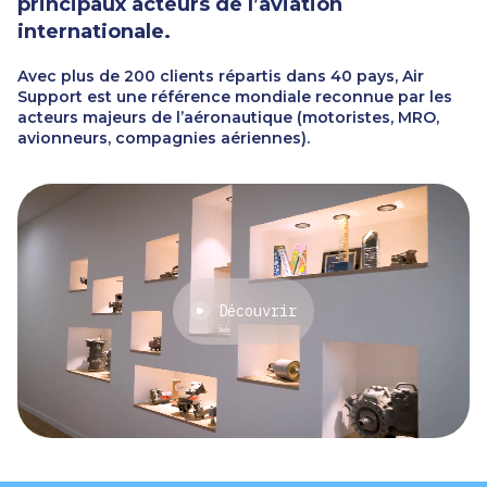
principaux acteurs de l’aviation
Carrières
internationale.
Avec plus de 200 clients répartis dans 40 pays, Air
Actualités
Support est une référence mondiale reconnue par les
acteurs majeurs de l’aéronautique (motoristes, MRO,
avionneurs, compagnies aériennes).
Découvrir