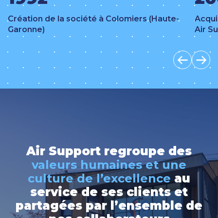
Création de la société à Colomiers (Haute-
Acqui
Garonne)
Air S
Air Support regroupe des
valeurs humaines et une
culture de l’excellence
au
service de ses clients et
partagées par l’ensemble de