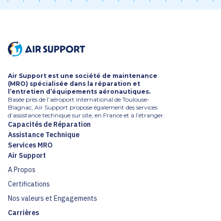
mais de tous horizons : industrie,
Nous étudions chaque profil avec
agroalimentaire, automobile, …
attention. Vous recevrez un retour de
alors rejoignez-nous !
notre part dans un délai maximum de
trois semaines suivant l’envoi de votre
candidature.
Air Support est une société de maintenance
(MRO) spécialisée dans la réparation et
l’entretien d’équipements aéronautiques.
Basée près de l’aéroport international de Toulouse-
Blagnac, Air Support propose également des services
d’assistance technique sur site, en France et à l’étranger.
Capacités de Réparation
Assistance Technique
Services MRO
Air Support
A Propos
Certifications
Nos valeurs et Engagements
Carrières