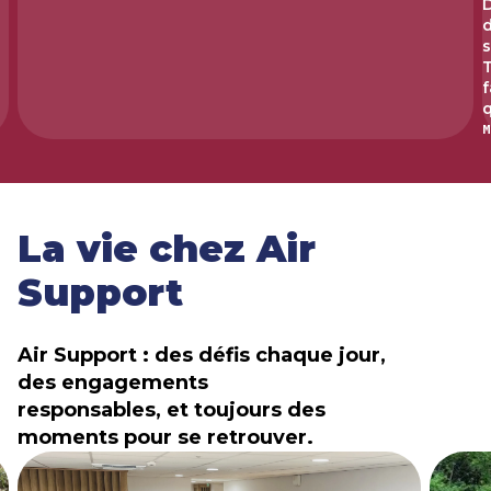
D
d
s
T
f
q
M
La vie chez Air
Support
Air Support : des défis chaque jour,
des engagements
responsables, et toujours des
moments pour se retrouver.