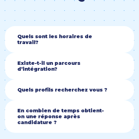
Quels sont les horaires de
travail?
Existe-t-il un parcours
Sur le site de Pujaudran, c’est 35h sur
d’intégration?
4,5 jours.
Quels profils recherchez vous ?
Oui, tout est prévu pour réunir les
meilleurs conditions de prise de poste.
En combien de temps obtient-
Ouverte à toutes les compétences, Air
on une réponse après
support s’engage en faveur de la
candidature ?
diversité et de l’égalité professionnelle.
Nos collaborateurs ne viennent pas
uniquement du secteur aéronautique