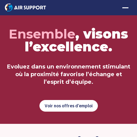
Ensemble
, visons
l’excellence.
Contact
EN
FR
Evoluez dans un environnement stimulant
Services MRO
où la proximité favorise l’échange et
l’esprit d’équipe.
Assistance Technique
Voir nos offres d’emploi
Capacités de Réparation
Air Support